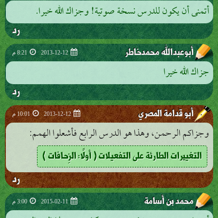
أتمنى أن يكون للدرس نسخة صوتية! وجزاك الله خيرا.
رد
أبوعبدالله محمدخاطر
2013-12-12
8:21 م
جزاك الله خيرا
رد
أبو قدامة المصري
2013-12-12
10:01 م
وجزاكم الرحمن، وهذا هو الدرس الرابع فأشعلوا الهمم:
التغييرات الطارئة على التفعيلات ( أولًا: الزِحافات )
رد
محمد بن أسامة
2015-02-11
3:00 م