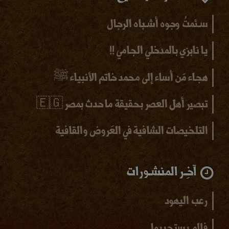
سـئمتُ وجوه أشـباه الرجال
يا نابزي بالمدخلي الجامي !!
هجاء مَن أساء إلى محمد خاتم الأنبياء ﷺ
تبصير أهل العصر بحقيقة ما حدث بمصر 🇪🇬
التلخيصات الشافية في العَروض والقافية
آخِـر المنشـورات
رعب اليهود
فإلم يستجيبوا