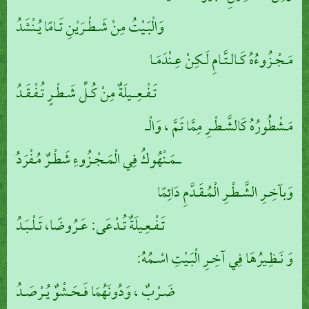
وَالْبَـيْتُ مِنْ شَـطْـرَيْنِ تَـامًا يُـنْشَدُ
مَـجْـزُوءُهُ كَـالـتَّـامِ لَـكِنْ عِـنْدَمَـا
تَـفْـعِــيلَةٌ مِنْ كُـلِّ شَـطْـرٍ تُـفْـقَـدُ
مَـشْطُورُهُ كَالشَّـطْـرِ مِمَّا تَمَّ ، وَالْـ
ــمَـنْهُوكُ فِي الْمَـجْـزُوءِ شَطْـرٌ مُـفْرَدُ
وَبآخِـرِ الشَّـطْـرِ الْمُـقَـدَّمِ دَائِمًا
تَـفْـعِـيلَةٌ تُـدْعَى: عَـرُوضًا، تَـلْـبَـدُ
وَ نَـظِـيرُهَا فِي آخِـرِ الْبَـيْتِ اسْـمُهُ:
ضَـرْبٌ ، وَدُونَهُمَا فَـحَـشْوٌ يُـرْصَـدُ