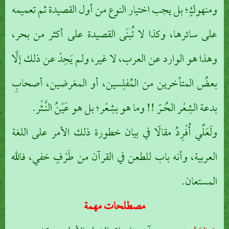
ومنهوكٍ؛ بل يجب اختيار النوع من أول القصيدة ثم تعميمه
على سائرها، وكذا لا تُبنَى القصيدة على أكثر من بحر،
وهذا هو الوارد عن العرب، لا غير، ولم يَحِدْ عن ذلك إلَّا
بعضُ المتأخرين من المُفلِسين، أو المغرضين، أصحابِ
بدعة الشِعْر الحُـرّ !! وما هو بشِعْر؛ بل هو عَيْنُ النَّـثْر.
ولَعَلِّي أُفْرِدُ مقالًا في بيان خطورة ذلك الأمر على اللغة
العربية، وأنه باب للطعن في القرآن من طَرْفٍ خفي، فالله
المستعان.
مصطلحات مهمة