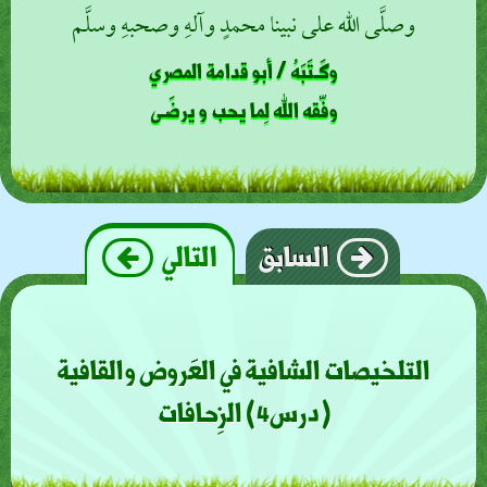
وصلَّى الله على نبينا محمدٍ وآلهِ وصحبهِ وسلَّم
وكَـتَبَهُ / أبو قدامة المصري
وفّقه الله لِما يحب و يرضَـى
السابق
التالي
التلخيصات الشافية في العَروض والقافية
(درس4) الزِحافات