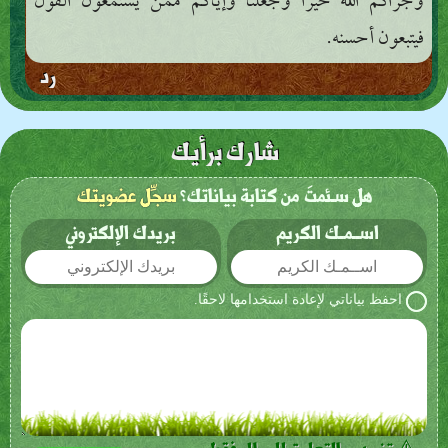
وجزاكم الله خيرًا وجعلنا وإياكم ممن يستمعون القول
فيتبعون أحسنه.
رد
شارك برأيك
هل سـئمتَ من كتابة بياناتك؟
سجِّل عضويتك
اســمـك الكريم
بريدك الإلكتروني
احفظ بياناتي لإعادة استخدامها لاحقًا.