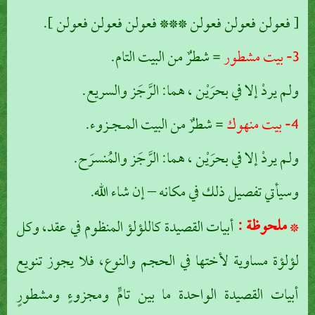
[ فعولن فعولن فعولن *** فعولن فعولن فعولن ].
3- بيت مشطور
= شطرٌ من البيت التام.
ولم يردْ إلا في بحرَيْن ، هما: الرَّجَز والسريع.
4- بيت منهوك
= شطرٌ من البيت المـجـزوء.
ولم يردْ إلا في بحرَيْن ، هما: الرَّجَز والمُنسرَح.
وسيأتي تفصيل ذلك في مكانه – إن شاء الله.
ملحوظة :
*
أبيات القصيدة كاللؤلؤ المنظوم في عقد، وكل
لؤلؤة مساوية لأختها في الحجم والنوع، فلا يجوز تنويع
أبيات القصيدة الواحدة ما بين تامٍّ ومجزوءٍ ومشطورٍ