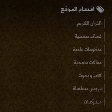
أقـسـام المـوقـع
القرآن الكريم
قصائد منهجية
منظومات علمية
مقالات منهجية
كتب و بحوث
دروس مسلسلة
مــنـوَّعـات