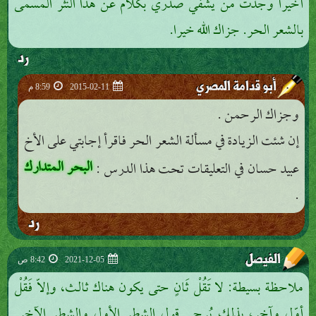
أخيرا وجدت من يشفي صدري بكلام عن هذا النثر المسمى
بالشعر الحر. جزاك الله خيرا.
رد
أبو قدامة المصري
2015-02-11
8:59 م
وجزاك الرحمن .
إن شئت الزيادة في مسألة الشعر الحر فاقرأ إجابتي على الأخ
البحر المتدارك
عبيد حسان في التعليقات تحت هذا الدرس :
.
رد
الفيصل
2021-12-05
8:42 ص
ملاحظة بسيطة: لا تَقُلْ ثَانٍ حتى يكون هناك ثالث، وإلاّ فَقُلْ
أوّل وآخر، بذلك يُرجى قول الشطر الأول والشطر الآخِر.