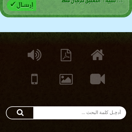
⚠ تنبيه : التعليق للرجال فقط