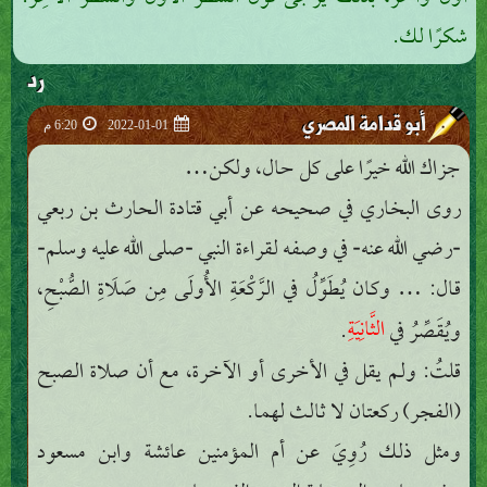
شكرًا لك.
رد
أبو قدامة المصري
2022-01-01
6:20 م
جزاك الله خيرًا على كل حال، ولكن…
روى البخاري في صحيحه عن أبي قتادة الحارث بن ربعي
-رضي الله عنه- في وصفه لقراءة النبي -صلى الله عليه وسلم-
قال: … وكان يُطَوِّلُ في الرَّكْعَةِ الأُولَى مِن صَلَاةِ الصُّبْحِ،
الثَّانِيَةِ
ويُقَصِّرُ في
.
قلتُ: ولم يقل في الأخرى أو الآخرة، مع أن صلاة الصبح
(الفجر) ركعتان لا ثالث لهما.
ومثل ذلك رُوِيَ عن أم المؤمنين عائشة وابن مسعود