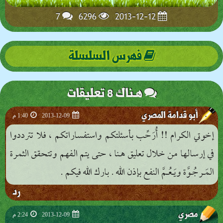
7
6296
2013-12-12
فهرس السلسلة
هـناك 8 تعليقات
أبو قدامة المصري
2013-12-09
1:40 م
إخوتي الكرام !! أُرَحِّب بأسئلتكم واستفساراتكم ، فلا تترددوا
في إرسالها من خلال تعليق هـنا ، حتى يتم الفهم وتتحقق الثمرة
المَـرجُـوَّة ويَـعُـمَّ النفع بإذن الله . بارك الله فيكم .
رد
مصري
2013-12-09
2:24 م