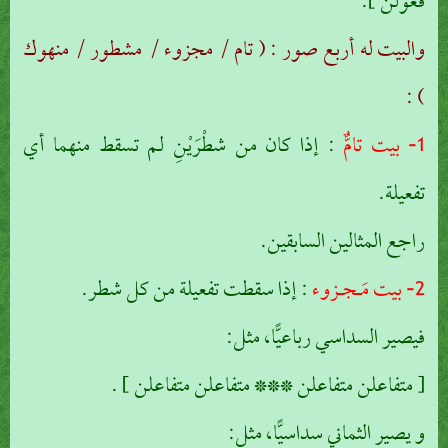
فعولن ].
والبيت له أربع صور : ( تام / مجزوء / مشطور / منهوك
) :
1- بيت تامٌّ
: إذا كان من شطْرَيْنِ لم تسقط منهما أي
تفعيلة.
راجع المثالين السابقين.
2- بيت مَـجـزوء
: إذا سقطت تفعيلة من كل شطر.
فيصير السداسي رباعيًّا، مثل:
[ متفاعلن متفاعلن *** متفاعلن متفاعلن ] .
و يصير الثماني سداسيًّا، مثل: