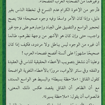
وغيرهما من الصحابة العرب الفصحاء.
فأرجو من الإخوة الكرام عدم التسرع في تخطئة الناس بغير
دليل، وإذا كان الأمر واسعًا وفيه وجوه صحيحة؛ فلا يصح
تحجير الواسع والتضييق على العِباد وإجبارهم على وجهٍ غير
واجب، حتى وإن كان هو الأشهر من وجهة نظرهم، طالما
أن غيره من الوجوه ليس بباطل ولا مردود، فكيف إذا كان
صحيحًا مشهورًا على ألسنة أفصح فصحاء العرب !
وعلينا أن ننشغل بتصويب الأخطاء الحقيقية للناس في العقيدة
والفقه وفي سائر الأبواب، مرورًا بالأخطاء اللغوية الواضحة
كقول القائل: «ملاحظة بسيطة» والبسيط هو الواسع الممتد،
مع أن الظاهر أن القائل يقصد عكس ذلك المعنى،
فالصواب أن يقول: «ملاحظة يسيرة».