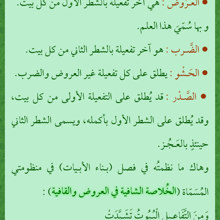
● العَـرُوض :
هي آخر تفعيلة بالشطر الأول من كل بيت.
و بها سُمّيَ هذا العلم.
● الضَّـرب :
هو آخر تفعيلة بالشطر الثاني من كل بيت.
● الحَـشْو :
يطلق على كل تفعيلة غير العروض والضرب.
● الصَّـدْر :
قد يُطلق على التفعيلة الأولى من كل بيت،
وقد يُطلق على الشطر الأول بأكمله، ويسمى الشطر الثاني
حينئذٍ بالعَـجُـز.
وهاك ما نظمتُه في فصل (بـناء الأبـيات) في منظومتي
الخُلاصة الشافية في العروض والقافية
المُسَمّاة (
) :
وَمِنَ التَّفَاعِـيلِ الْبُـيُوتُ تَشَـيَّدَتْ