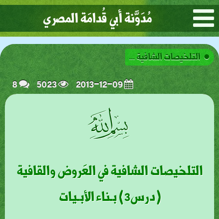
مُدَوَّنة أبي قُدامَة المصري
التلخيصات الشافية ...
8
5023
2013-12-09
ﭗ
التلخيصات الشافية في العَروض والقافية
(درس3) بـناء الأبـيات