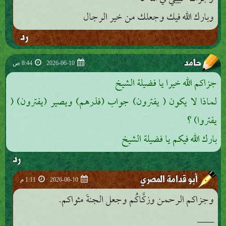
وبارك الله فيك وجعلك من خير الرجال
رد
حامد
2026-06-10
8:44 ص
جزاكم الله خيرا يا فضيلة الشيخ
لماذا لا يكون ( يفترون) جواب (فذرهم) ويصير (يفترون) (
يفتروا) ؟
بارك الله فيكم يا فضيلة الشيخ
رد
أبو قدامة المصري
2026-06-10
1:11 م
وجزاكم الرحمن وزكَّاكُم وجعل الجنةَ مثواكم.
___