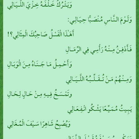
وَيَـتْـرُكُ خَـلْـفَـهُ خِـزْيَ اللَّــيَـالِي
وَلَـوْمَ الـنَّـاسِ مُـنْصَـبًّا حِـيَـالِـي:
أَهَـٰذَا الْفَسْلُ صَاحِبُكَ الْمِثَالِي؟!
فَـأَدْفِـنُ مِــنْـهُ رَأْسِي فِي الرِّمَــالِ
وَأَحْـمِـلُ مَـا جَــنَـاهُ مِـنَ الْوَبَـالِ
وَمِــنْـهُمْ مَـنْ تُــقَــلِّــبُـهُ اللَّــيَــالِي
وتَمْـسَـخُ فِـيـهِ مِـنْ حَـالٍ لِـحَـالِ
يَـبِـيتُ مُـمَـيِّـعًا يَشْـكُو انْـفِـعَـالِي
وَيُصْبِحُ شَاهِرًا سَـيْفَ الْمُـغَالِي