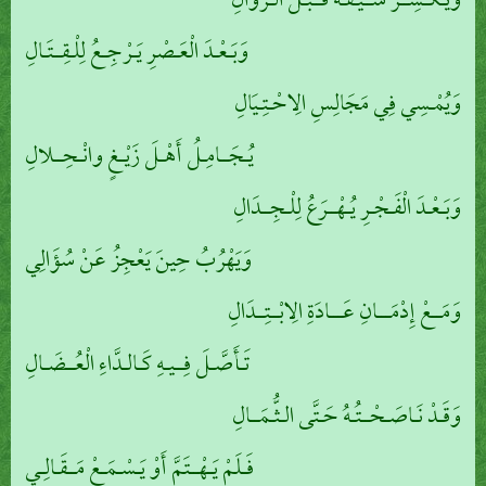
وَيَـكْـسِــرُ سَــيْـفَـهُ قَــبْـلَ الـزَّوَالِ
وَبَـعْـدَ الْعَـصْرِ يَـرْجِـعُ لِلْـقِــتَـالِ
وَيُمْـسِي فِي مَجَالِسِ الِاحْـتِـيَالِ
يُـجَــامِـلُ أَهْـلَ زَيْـغٍ وانْـحِــلالِ
وَبَـعْـدَ الْفَـجْـرِ يُـهْــرَعُ لِلْـجِــدَالِ
وَيَهْرُبُ حِينَ يَعْجِزُ عَنْ سُؤَالِي
وَمَــعْ إِدْمَـــانِ عَـــادَةِ الِابْــتِــدَالِ
تَـأَصَّـلَ فِــيـهِ كَـالـدَّاءِ الْعُــضَـالِ
وَقَـدْ نَـاصَـحْــتُـهُ حَـتَّى الـثُّـمَــالِ
فَـلَمْ يَـهْــتَمَّ أَوْ يَـسْـمَـعْ مَــقَـالِـي