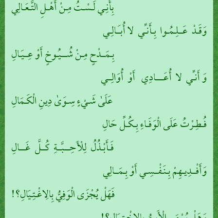
بِأَنِـي لَـسْـتُ مِـنْ أَهْـلِ التَّـعَـالِي
وَقَـدْ عَــلِـمُـوا بِـأَنـِّي لا أُبـَـالِـي
بِـمَــدْحٍ مِـنْ شُـــيُـوخٍ أَوْ عِــيَـالِ
وَ أَنـِّي لا أُعَــــادِي أَوْ أُوَالِــي
عَلَىٰ شَـيْءٍ سِـوَىٰ دِينِ الْكَـمَالِ
فُـطِـرْتُ عَلَى الْوَفَـاءِ بِـكُـلِّ حَالِ
فَـأَبْـذُلُ لِلْأَحِـــبَّــةِ كُــلَّ غَـــالِ
وَأَفْــدِيـهِمْ بِـنَـفْــسِـي أَوْ بِـمَــالِي
فَهَلْ يُجْزَى الْوَفِيُّ بِالِاغْـتِـيَالِ؟!