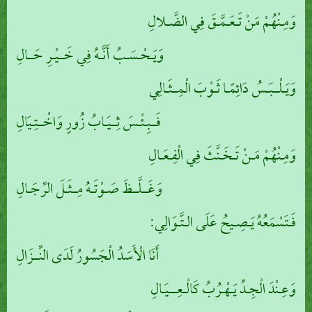
وَمِـنْهُمْ مَنْ تَـعَـمَّـقَ فِي الضَّـلالِ
وَيَـحْـسَـبُ أَنَّـهُ فِي خَــيْـرِ حَــالِ
وَيَـلْــبَـسُ دَائِمًـا ثَـوْبَ الْمِــثَـالِي
فَــبِـئْـسَ ثِــيَـابُ زُورٍ وَاخْــتِـيَالِ
وَمِـنْهُمْ مَـنْ تَـخَـنَّثَ فِي الْفِـعَـالِ
وَغَــلَّــظَ صَـوْتَـهُ مِــثَـلَ الرِّجَـالِ
فَـتَسْمَعُهُ يَـصِـيحُ عَلَى الـتَّـوَالِي:
أَنَا الْأَسَدُ الْجَسُورُ لَدَى النِّــزَالِ
وَعِـنْدَ الْجِـدِّ يَـهْـرُبُ كَالْـعِـــيَـالِ