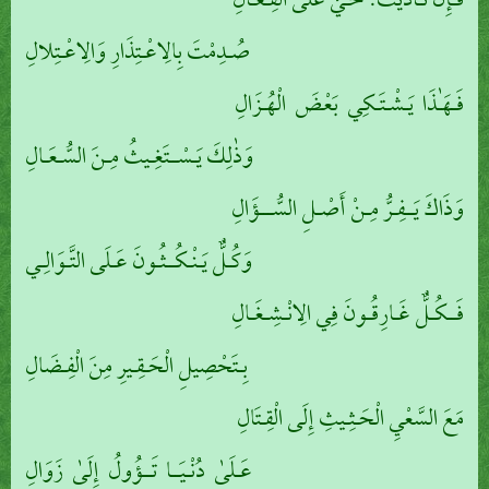
فَـإِنْ نَـادَيْتَ: حَـيَّ عَلَى الْفِـعَـالِ
صُـدِمْتَ بِالِاعْـتِذَارِ وَالِاعْـتِلالِ
فَـهَـٰذَا يَـشْـتَـكِي بَعْضَ الْهُـزَالِ
وَذٰلِكَ يَـسْــتَغِـيثُ مِـنَ السُّـعَـالِ
وَذَاكَ يَــفِـرُّ مِـنْ أَصْـلِ السُّـــؤَالِ
وَكُـلٌّ يَـنْـكُــثُـونَ عَـلَى التَّـوَالِـي
فَــكُـلٌّ غَـارِقُـونَ فِي الِانْـشِـغَـالِ
بِـتَحْصِيلِ الْحَـقِـيرِ مِنَ الْفِـضَالِ
مَعَ السَّعْيِ الْحَـثِـيثِ إِلَى الْقِـتَالِ
عَـلَىٰ دُنْـيَــا تَــؤُولُ إِلَىٰ زَوَالِ