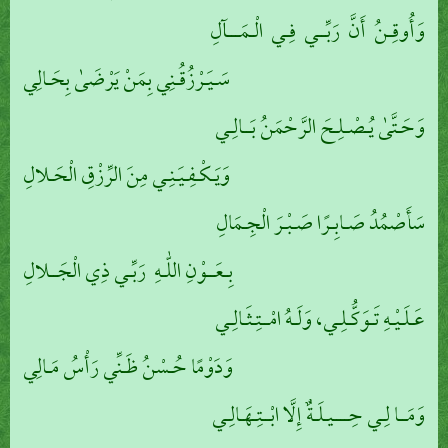
وَأُوقِـنُ أَنَّ رَبِّــي فِـي الْـمَـــآلِ
سَـيَـرْزُقُـنِي بِمَنْ يَرْضَىٰ بِحَـالِي
وَحَـتَّىٰ يُـصْـلِـحَ الرَّحْمَنُ بَــالِـي
وَيَـكْـفِـيَـنِـي مِنَ الرِّزْقِ الْحَـلالِ
سَأَصْمُدُ صَـابِـرًا صَـبْـرَ الْجِـمَالِ
بِـعَــوْنِ اللّٰـهِ رَبِّـي ذِي الْجَــلالِ
عَـلَـيْـهِ تَـوَكُّـلِـي، وَلَـهُ امْــتِـثَـالِـي
وَدَوْمًا حُـسْنُ ظَـنِّي رَأْسُ مَـالِي
وَمَــا لِـي حِــــيـلَـةٌ إِلَّا ابْــتِـهَـالِـي