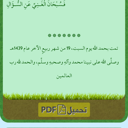
فَـسُـبْحَانَ الْغَــنِـيِّ عَنِ السُّــؤَالِ
* * * * * * *
تمت بحمد الله يوم السبت، 19 من شهر ربيعٍ الآخر عام 1439هـ
وصلَّى الله على نبينا محمد وآلهِ وصحبهِ وسلَّم، والحمد لله رب
العالمين
تحميل
PDF