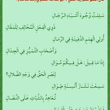
سَـئِمْتُ وُجُـوهَ أَشْــبَـاهِ الـرِّجَـالِ
ذَوِي الْفِـعْلِ الْمُخَالِفِ لِلْمَـقَالِ
أُولِي الْهِمَمِ الدَّفِـينَـةِ فِي الرِّمَـالِ
وَأَصْحَابِ التَّـمَـيُّـزِ فِي الْجِـدَالِ
إِذَا مَـا قِــيلَ: هَـلْ فِــيـكُمْ مُــوَالِ
لِنَصْرِ الْحَقِّ فِي وَجْهِ الضَّلالِ؟
سَـمِـعْتَ نَـشَــازَ أَلْـسِــنَـةٍ طِــوَالِ
تُـعَاهِدُ بِالـثَّـبَاتِ عَـلَى النِّـضَـالِ