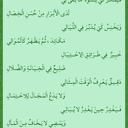
فَـيَمْـكُـرُ كَيْ يُـشَـوِّهَ مَـا بَـقَىٰ لِي
لَدَى الْأَبْـرَارِ مِنْ حُسْنِ الْخِـصَالِ
وَيَخْـنِسُ كَيْ يُـدَبِّـرَ فِي اللَّـيَـالِي
مَـكَـائِـدَ ، ثُمَّ يَـظْـهَـرُ كَالْمُـوَالِي
خَـبِـيرٌ فِي طَــرَائِـقِ الِاحْـــتِـيَـالِ
ضَلِـيعٌ فِي الْخِــيَـانَـةِ وَالضَّـلَالِ
دَقِــيـقٌ يَـعْـرِفُ الْوَقْتَ الْمِــثَـالِي
وَلا يَـدَعُ الْمَـجَــالَ لِلِاحْــتِمَـالِ
فَــيَـغْـدِرُ حِـينَ يَـغْـدِرُ لا يُــبَـالِـي
وَيَمْـضِي لا يَـخَـافُ مِـنَ الْمَـآلِ