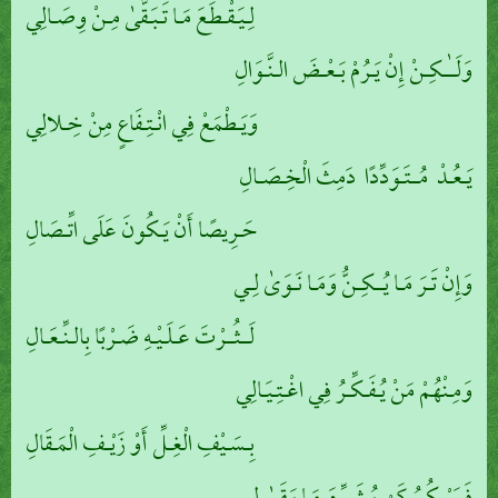
لِـيَـقْـطَعَ مَـا تَـبَـقَّىٰ مِـنْ وِصَـالِي
وَلَــٰـكِـنْ إِنْ يَـرُمْ بَـعْـضَ الـنَّـوَالِ
وَيَـطْمَعْ فِي انْـتِـفَاعٍ مِنْ خِـلالِي
يَـعُـدْ مُــتَـوَدِّدًا دَمِثَ الْخِـصَـالِ
حَـرِيصًا أَنْ يَـكُونَ عَلَى اتِّـصَالِ
وَإِنْ تَـرَ مَـا يُــكِـنُّ وَمَـا نَـوَىٰ لِـي
لَــثُــرْتَ عَـلَـيْـهِ ضَـرْبًا بِالـنِّـعَـالِ
وَمِـنْهُمْ مَنْ يُـفَـكِّـرُ فِي اغْـتِـيَـالِي
بِـسَـيْفِ الْغِـلِّ أَوْ زَيْـفِ الْمَـقَالِ