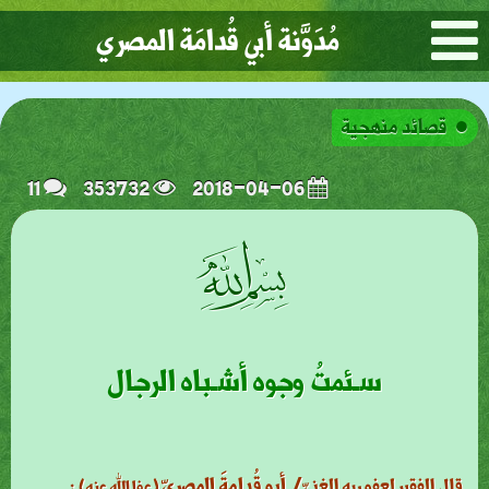
مُدَوَّنة أبي قُدامَة المصري
قصائد منهجية
11
353732
2018-04-06
ﭗ
سـئمتُ وجوه أشـباه الرجال
أبو قُدامةَ المصريّ
:
قال الفقير لعفو ربه الغنيّ/
(عفا الله عنه)