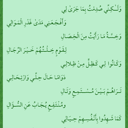
وَلَــٰـكِـنِّي صُدِمْتُ بِمَا جَرَىٰ لِي
وَأَفْـجَـعَـنِي مَدَىٰ غَدْرِ الْمَـوَالِي
وَخِـسَّـةُ مَـا رَأَيْتُ مِنَ الْخِـصَـالِ
لِـقَـوْمٍ خِــلْــتُـهُمْ خَــيْـرَ الرِّجَـالِ
وَكَـانُوا لِـي كَـظِـلٍّ مِـنْ ظِـلالِـي
دَوَامًـا حَـالَ حِـلِّـي وَارْتِـحَـالِـي
تَــرَاهُـمْ بَــيْـنَ مُــسْـــتَـمِـعٍ وَتَـالِ
ومُـنْـتَـفِـعٍ يُـجَـابُ عَنِ السُّــؤَالِ
كَمَا شَـهِدُوا بِأَنْـفُـسِـهِمْ حِــيَـالِي