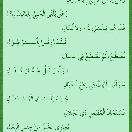
وَهَلْ يُـرْمَى الْأَبِـيُّ بِالِاخْـتِـيَالِ؟!
وَهَلْ يُلْقَى الْحَـيِيُّ بِالِابْـتِذَالِ؟!
فَـذَرْهُـمْ يَــفْــتَـرُونَ ، وَلا تُــبَـالِ
فَــقَـدْ رُزِقُــوا بِأَلْـسِـــنَـةٍ طِــوَالِ
تُـقَــطِّـعُ، ثُمَّ تُـقْــطَـعُ فِي الْـمَــآلِ
فَــبَـشِّــرْ كُـلَّ هَــمَّــازٍ مُـــغَــالِ
سَـيُـلْقَى الْبُهْتُ فِي رَدَغِ الْخَـبَالِ
جَــزَاءً لِلِّـــسَـــانِ الْمُــسْــتَـطَـالِ
فَـسُـبْحَانَ الْمُهَيْمِنِ ذِي الْجَلالِ
يُجَازِي الْخَلْقَ مِنْ جِنْسِ الْفِعَالِ