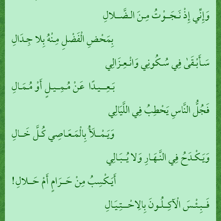
وَإِنِّي إِذْ نَـجَــوْتُ مِـنَ الـضَّــلالِ
بِمَحْضِ الْفَضْلِ مِـنْهُ بِلا جِـدَالِ
سَـأَبْـقَىٰ فِي سُـكُونِي وَانْـعِـزَالِي
بَـعِـــيـدًا عَنْ مُـمِــيـلٍ أَوْ مُـمَـالِ
فَجُلُّ النَّاسِ يَحْطِبُ فِي اللَّيَالِي
وَيَـمْــلَأُ بِالْمَـعَـاصِي كُـلَّ خَــالِ
وَيَـكْـدَحُ فِي النَّـهَـارِ وَلا يُــبَـالِي
أَيَـكْسِبُ مِنْ حَــرَامٍ أَمْ حَــلالِ!
فَــبِـئْـسَ الْآكِــلُـونَ بِالِاحْـــتِـيَـالِ