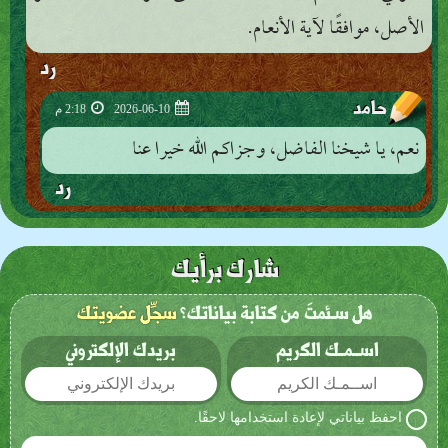
الأصل، موافقًا لآية الأنعام.
رد
حامد
2026-06-10
2:18 م
نعم، يا شيخنا الفاضل، وجزاكم الله خيرا عنا
رد
شارك برأيك
هل سـئمتَ من كتابة بياناتك؟
سجِّل عضويتك
اســمـك الكريم
بريدك الإلكتروني
احفظ بياناتي لإعادة استخدامها لاحقًا.