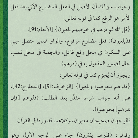
وجواب سؤالك أن الأصل في الفعل المضارع الآتي بعد فعل
الأمر هو الرفع كما في قوله تعالى:
{قل الله ثم ذرهم في خوضهم يلعبون} [الأنعام:91].
فـ(يلعبون): فعل مضارع مرفوع، والواو ضمير متصل مبني
على السكون في محل رفع فاعل، والجملة في محل نصب
حال لضمير المفعول به في (ذرهم).
ويجوز أن يُجزم كما في قوله تعالى:
{فذرهم يخوضوا ويلعبوا} [الزخرف:91]، [المعارج:42]،
على أنه جواب شرط مقدَّر بعد الطلب: (فذرهم [فإن
تذرهم] يخوضوا).
فالوجهان صحيحان معتبران، وكلاهما قد وردا في القرآن.
وقولي: (فذرهم يفترون) جاء على الوجه الأول وهو