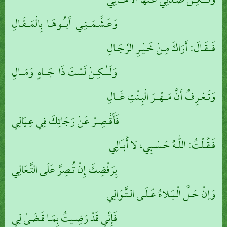
وَلَــٰـكِـنْ صَـدَّنِي عَـنْهَا الْأَهَــالِي
وَعَـشَّـمَــنِـي أَبـُـوهَـا بِالْمَــقَـالِ
فَــقَـالَ: أَرَاكَ مِـنْ خَـيْـرِ الرِّجَـالِ
وَلَــٰـكِـنْ لَسْتَ ذَا جَــاهٍ وَمَــالِ
وَتَـعْـرِفُ أَنَّ مَــهْــرَ الْبِـنْتِ غَــالِ
فَأَقْـصِـرْ عَنْ رَجَائِكَ فِي عِـيَالِي
فَـقُـلْتُ: اللّٰـهُ حَـسْـبِي، لا أُبـَالِي
بِرَفْضِكَ إِنْ تُـصِرَّ عَلَى التَّـعَالِي
وَإنْ حَـلَّ الْـبَـلاءُ عَـلَـى الـتَّـوَالِي
فَإِنِّي قَدْ رَضِـيتُ بِمَـا قَـضَىٰ لِي