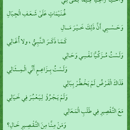
وَأَحْــيَـا رَاعِــيًا فِــيمَا بَـقَـىٰ لِـي
غُـنَـيْمَاتٍ عَلَىٰ شَـعَـفِ الْجِـبَالِ
وَحَــسْــبِي أَنَّ ذَلِكَ خَــيْـرَ مَـــالِ
كَـمَـا ذَكَــرَ الـنَّـبِـيُّ ، ولا أُغَـالِي
وَلَـسْتُ مُــزَكِّـيًّا نَـفْـسِي وَحَـالِي
وَلَـسْتُ بِــزَاعِـمٍ أَنِّي الْـمِـــثَـالِي
فَذَاكَ الْفَـرْضُ لَمْ يَخْـطُـرْ بِـبَالِي
وَلَمْ يَـجْـرُؤْ لِـيَـعْـبُـرَ فِي خَـيَالِي
مَعَ التَّـقْصِيرِ فِي طَلَبِ الْمَـعَالِي
وَمَنْ مِـنَّـا مِنَ التَّـقْـصِـيرِ خَـالِ؟