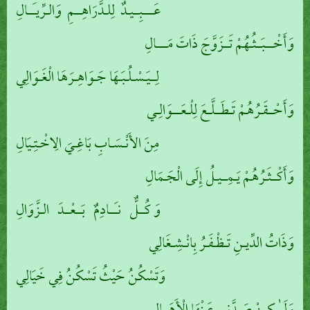
عَــــبِــيـدٌ لِلـدَّرَاهِــمِ وَالـرِّيـَــالِ
وَأَخْـــبَــثُـهُمْ تَــزَوَّجَ ذَاتَ مَــــالِ
لِــيَـسْـلُـبَـهَا جَـوَاهِـرَهَا الْغَـوَالِي
وَأَحْــقَـرُهُمْ تَـطَــلَّـعَ لِلْـعَـــوَالِـي
مِنَ الأَنْـسَـابِ بَاغِـيَ الِاخْـتِـيَالِ
وَأَكْــثَـرُهُمْ يَـمِــيـلُ إِلَى الْجَـمَالِ
وَ كُــلٌّ نـَــادِمٌ بَــعْــدَ الـزَّوَالِ
وَذَاتُ الدِّيـنِ تَـظْـفَـرُ بِانْـشِـغَالِي
وَتَسْكُنُ حَيْثُ تَسْكُنُ فِي خَيَالِي