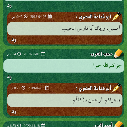
رد
:
أبو قدامة المصري
2018-04-07
9:45 ص
آمــــين، وإياك أبا فارس الحبيب.
رد
محب العرب
2019-02-01
7:24 م
جزاكم الله خيرا
رد
:
أبو قدامة المصري
2019-02-01
8:25 م
وجزاكم الرحمن وزَكَّاكُم
رد
أحمد البري
2020-11-18
6:53 م