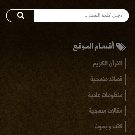
أقـسـام المـوقـع
القرآن الكريم
قصائد منهجية
منظومات علمية
مقالات منهجية
كتب و بحوث