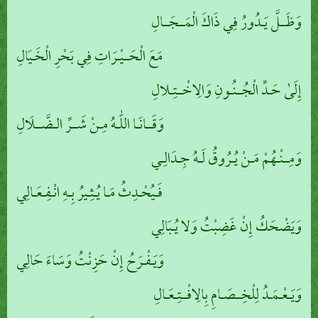
وَظَــلَّ يَـدُورُ فِي ذَاكَ الْمَــجَــالِ
مَعَ الْحَــيْـرَاتِ فِي بَحْرِ الْخَـيَالِ
إِلَىٰ حَـدِّ الْجُــنُـونِ وَالِاخْــتِـلالِ
وَقَــانَـا اللّٰـهُ مِـنْ شَــرِّ الـضَّــلَالِ
وَمِــنْـهُمْ مَـنْ يُـرُوقُ لَـهُ جِـدَالِـي
فَـيُحْـدِثُ مَـا يُـثِـيرُ بِـهِ انْـفِـعَـالِي
وَيَضْحَكُ إِنْ غَضِبْتُ وَلا يُـبَالِي
وَيَـفْـرَحُ إِنْ حَزِنْتُ وَسَاءَ حَالِي
وَيَـعْـمَـدُ لِلْخِــصَـامِ بِالِافْــتِـعَـالِ