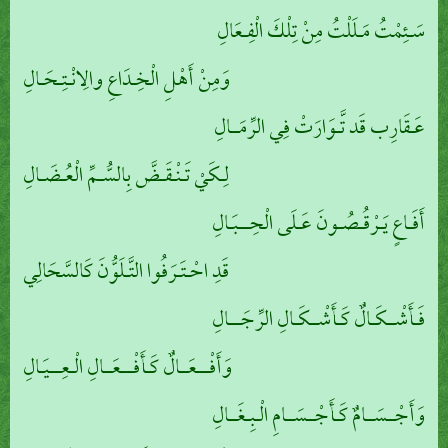
سَـئِمْتُ مَـلَلْتُ مِنْ تِلْكَ الْفِـعَالِ
وَمِنْ أَهْلِ الْخِـدَاعِ والِانْـتِـحَـالِ
عَـقَارِب قَد تَّـوَارَتْ فِي الرِّمَــالِ
لِـكَيْ تَـنْـقَـضَّ بِالسُّـمِّ الْعُـضَـالِ
أَفَـاعٍ يَـرْقُـصُـونَ عَـلَى الْحِـــبَـالِ
قَدِ احْـتَـرَفُوا التَّـلَوُّنَ كَالسَّحَالِي
فَـأَشْــكَـالٌ كَـأَشْــكَـالِ الرِّجَـــالِ
وَأَفْـــعَــالٌ كَـأَفْـــعَــالِ الْـعِـــيَـالِ
وَأَجْــسَــامٌ كَـأَجْــسَــامِ الْـبِـغَــالِ