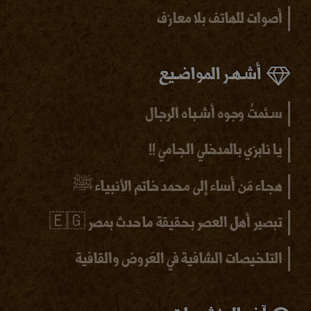
أصوات للهاتف بلا
معازف
أشـهـر المواضـيع
سـئمتُ وجوه أشـباه الرجال
يا نابزي بالمدخلي الجامي !!
هجاء مَن أساء إلى محمد خاتم الأنبياء ﷺ
تبصير أهل العصر بحقيقة ما حدث بمصر 🇪🇬
التلخيصات الشافية في العَروض والقافية