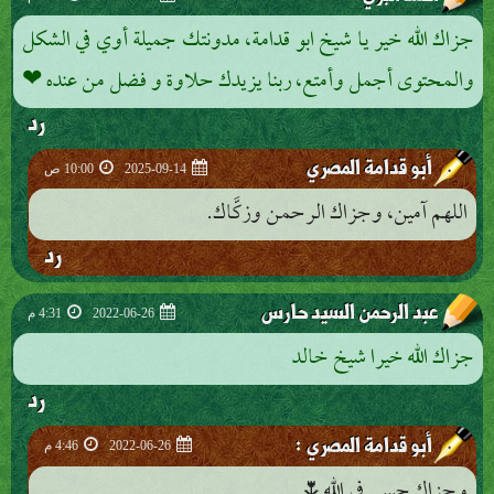
جزاك الله خير يا شيخ ابو قدامة، مدونتك جميلة أوي في الشكل
والمحتوى أجمل وأمتع، ربنا يزيدك حلاوة و فضل من عنده ❤
رد
أبو قدامة المصري
2025-09-14
10:00 ص
اللهم آمين، وجزاك الرحمن وزكَّاك.
رد
عبد الرحمن السيد حارس
2022-06-26
4:31 م
جزاك الله خيرا شيخ خالد
رد
:
أبو قدامة المصري
2022-06-26
4:46 م
وجزاك حبيبي في الله🌷