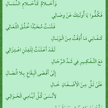
وَأَحْـــلامٌ كَـأَحْـــلامِ الـنِّـمَـــالِ
فَـكُـفُّـوا يَا أُولَـئِكَ عَنْ وِصَـالِي
فَـلَسْتُ مُـحَـبِّذًا خُـلُـقَ الثَّـعَـالِي
كَــفَــانِـي مَـا أُذِقْتُ مِـنَ الْـوَبَــالِ
لَـقَـدْ أَعْـلَـنْتُ لِلْـفِـتَنِ اعْــتِـزَالِي
مَعَ التَّــفْـكِــيـرِ فِي شَـدِّ الـرِّحَـالِ
إِلَىٰ أَقْـصَى الْبِـقَاعِ بِـلا اتِّـصَـالِ
عَلَىٰ تَـلٍّ مِـنَ الْأَضْــغَـانِ خَــالِ
لِأَنْـسَـىٰ كُـلَّ أَيـَّـامِـي الْخَــوَالِـي