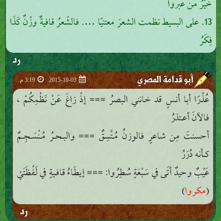
خَيْرُ من عبروا
13. على البسيط نظمت الشعرَ معتنيًا …. فالشّعرُ قافيةٌ وزْنٌ كَذَا
فِكَرُ
رد
أبو قدامة المصري
2015-10-03
3:19 م
عُذْرًا أبا أنسٍ قد خانني البصرُ === إذْ زاغَ عَنْ نَظْمِكُمْ ،
فالآنَ أعـتذرُ
أحسنتَ مِن شاعرٍ فالوزنُ مُـتَّسِقٌ === والبـحـرُ مُـنْسَـجِـمٌ
كـأنه دُرَرُ
عَيْبٌ وحيدٌ أتَى في سَبْعَةٍ سُطِرُوا: === إيطَاءُ قافـيةٍ في لَفْظَتَيْ
مكروا
)
(
رد