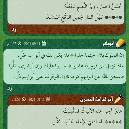
حُسْنُ اختيارِ رَوِيِّ النَّظْمِ يَجْعَلُهُ
***** سَهْلَ البناءِ جَمِيلَ الْوَقْعِ مُسْتَسَغَا
رد
أبوبكر
2021-09-11
1:27 م
إن الملوك بلاء حيثما حلوا * فلا يكن لك في أبوابهم ظلُّ.
ماذا تؤمل من قوم إذا غضبوا* جاروا عليك وإن أرضيتهم مَلُّوا.
فاستغن بالله عن أبوابهم كرما * إن الوقوف على أبوابهم ذلُّ.
رد
أبو قدامة المصري
2021-09-11
2:57 م
عذرًا أخِي هذه الأبياتُ قد نُسِبَتْ
***** للشافعيِّ الإمامِ حَسْبَما نَقَلُوا