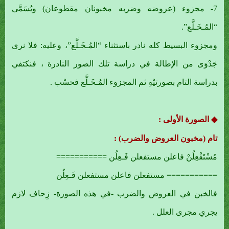
7- مجزوء (عروضه وضربه مخبونان مقطوعان) ويُسَمَّى
“المُـخَـلَّع”.
ومجزوء البسيط كله نادر باستثناء “المُـخَـلَّع”، وعليه: فلا نرى
جَدْوَى من الإطالة في دراسة تلك الصور النادرة ، فنكتفي
بدراسة التام بصورتيْهِ ثم المجزوء المُـخَـلَّع فحسْب .
◆ الصورة الأولى :
تام (مخبون العروض والضرب) :
مُسْتَفْعِلُنْ فاعلن مستفعلن فَـعِلُن ===========
=========== مستفعلن فاعلن مستفعلن فَـعِلُن
فالخبن في العروض والضرب -في هذه الصورة- زِحاف لازم
يجري مجرى العلل .