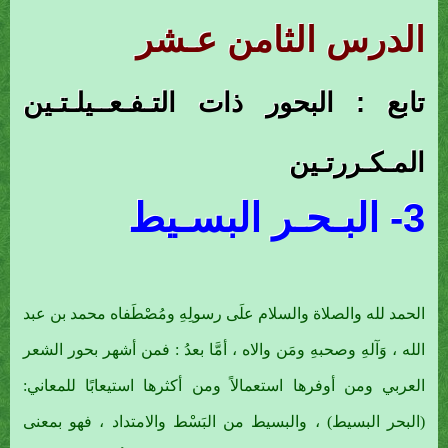
الدرس الثامن عـشر
تابع : البحور ذات التـفـعــيلـتـين
المـكـررتـين
3- البـحـر البسـيط
الحمد لله والصلاة والسلام علَى رسولِهِ ومُصْطَفاه محمد بن عبد
الله ، وَآلهِ وصحبهِ ومَن والاه ، أمَّا بعدُ : فمن أشهر بحور الشعر
العربي ومن أوفرها استعمالاً ومن أكثرها استيعابًا للمعاني:
(البحر البسيط) ، والبسيط من البَسْط والامتداد ، فهو بمعنى