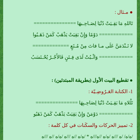
● مـثال :
تَاللهِ مَا بَقِـيَتْ دُنْيَا لِصَـاحِـبهَا ===============
============ دَوْمًا وَإِنْ بَقِيَتْ يَذْهَبْ كَمَنْ ذَهَـبُوا
لا تَـنْدَمَنَّ عَلَى مـا فاتَ مِنْ مُـتَعٍ =============
============ وَاثْـبُتْ لَدَى فِـتَنٍ فَالأَجْـرُ يُحْـتَسَبُ
● تقطيع البيت الأول (بطريقة المبتدئين) :
1- الكتابة العَـرُوضِـيّة :
تَلْلاهِ مَا بَقِـيَتْ دُنْيَا لِصَاحِـبِهَا ===============
============ دَوْمَنْ وَإِنْ بَقِيَتْ يَذْهَبْ كَمَنْ ذَهَبُو
2- تمييز الحركات والسكَنات في كل كلمة :
/ه/ه/ /ه ///ه /ه/ه //ه///ه * /ه/ه //ه ///ه /ه/ه //ه ///ه