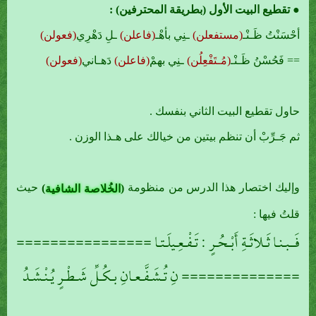
● تقطيع البيت الأول (بطريقة المحترفين) :
أحْسَنْتُ ظَـنْـ
(مستفعلن)
ـنِي بأهْـ
(فاعلن)
ـلِ دَهْرِي
(فعولن)
== فَحُسْنُ ظَـنْـ
(مُـتَفْعِلُن)
ـنِي بهمْ
(فاعلن)
دَهـاني
(فعولن)
حاول تقطيع البيت الثاني بنفسك .
ثم جَـرِّبْ أن تنظم بيتين من خيالك على هـذا الوزن .
وإليك اختصار هذا الدرس من منظومة
حيث
)
(
الخُلاصة الشافية
قلتُ فيها :
فَــبـنـا ثَـلاثَـةِ أَبْـحُـرٍ : تَـفْـعِـيلَـتـا ================
============== نِ تُـشَـفَّـعـانِ بـكُـلِّ شَـطْـرٍ يُـنْـشَـدُ