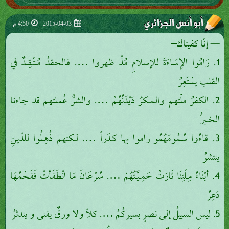
أبو أنس الجزائري
2015-04-03
4:50 م
— إنّا كفيناك–
1. رَامُوا الإِسَاءَةَ للإسلامِ مُذْ ظهروا …. فالحقدُ مُـتّـقِِـدٌ في
القلب يسْتَعِرُ
2. الكفرُ ملّتهم والمـكرُ دَيْدَنُهُمْ …. والشرُّ عُملتهم قد جاءنا
الخـبرُ
3. قاءُوا سُمُومَهُمُو راموا بها كـدَراً …. لـكنهم ذُهِـلُوا للدّينِ
ينتشرُ
4. أبْنَاءُ مِـلّتِنَا ثَارَتْ حَمِـيَّـتُهُمْ …. سُرْعَانَ مَا انْطَفَأتْ فَفَحْمُهَا
دَعِرُ
5. ليس السبيلُ إلى نصرٍ بسيركُمُ …. كلاّ ولا ورقٌ يفنى و يندثرُ