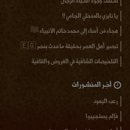
سـئمتُ وجوه أشـباه الرجال
يا نابزي بالمدخلي الجامي !!
هجاء مَن أساء إلى محمد خاتم الأنبياء ﷺ
تبصير أهل العصر بحقيقة ما حدث بمصر 🇪🇬
التلخيصات الشافية في العَروض والقافية
آخِـر المنشـورات
رعب اليهود
فإلم يستجيبوا