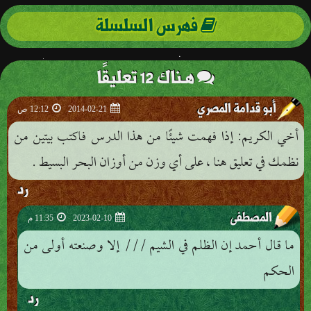
فهرس السلسلة
هـناك 12 تعليقًا
أبو قدامة المصري
2014-02-21
12:12 ص
أخي الكريم: إذا فهمت شيئًا من هذا الدرس فاكتب بيتين من
نظمك في تعليق هنا ، على أي وزن من أوزان البحر البسيط .
رد
المصطفى
2023-02-10
11:35 م
ما قال أحمد إن الظلم في الشيم /// إلا وصنعته أولى من
الحكم
رد