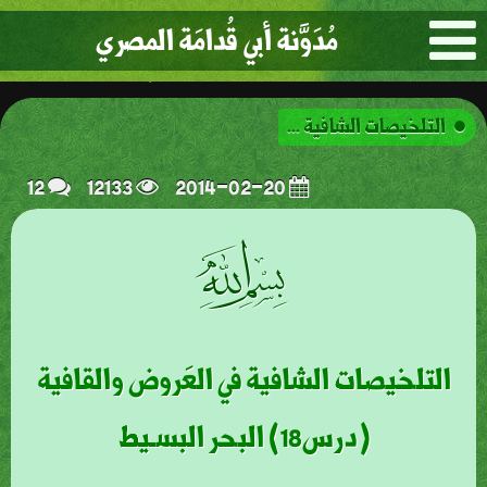
مُدَوَّنة أبي قُدامَة المصري
التلخيصات الشافية ...
12
12133
2014-02-20
ﭗ
التلخيصات الشافية في العَروض والقافية
(درس18) البحر البسـيط