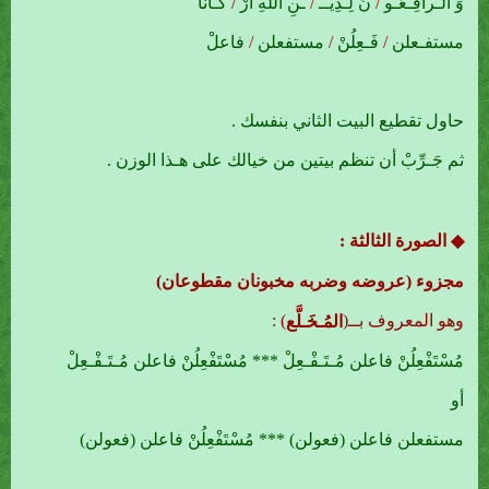
وَ الـرافِـعُـو
/
نَ لِـدِيــ
/
ـنِ اللهِ أَرْ
/
كـانا
مستفـعلن
/
فَـعِلُنْ
/
مستفعلن
/
فاعلْ
حاول تقطيع البيت الثاني بنفسك .
ثم جَـرِّبْ أن تنظم بيتين من خيالك على هـذا الوزن .
◆ الصورة الثالثة :
مجزوء (عروضه وضربه مخبونان مقطوعان)
وهو المعروف بــ(
) :
المُـخَـلَّع
مُسْتَفْعِلُنْ فاعلن مُـتَـفْـعِلْ *** مُسْتَفْعِلُنْ فاعلن مُـتَـفْـعِلْ
أو
مستفعلن فاعلن (فعولن) *** مُسْتَفْعِلُنْ فاعلن (فعولن)