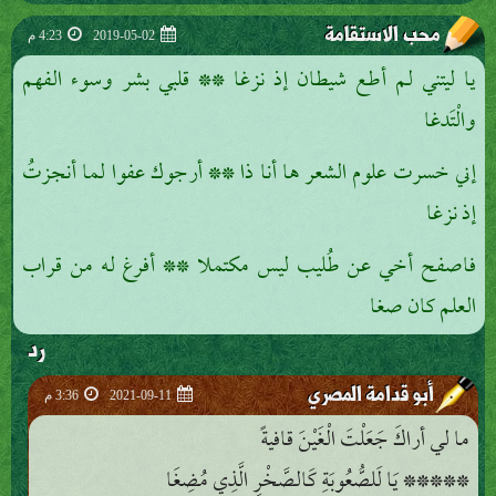
محب الاستقامة
2019-05-02
4:23 م
يا ليتني لم أطع شيطان إذ نزغا ** قلبي بشر وسوء الفهم
والْتَدغا
إني خسرت علوم الشعر ها أنا ذا ** أرجوك عفوا لما أنجزتُ
إذ نزغا
فاصفح أخي عن طُليب ليس مكتملا ** أفرغ له من قراب
العلم كان صغا
رد
أبو قدامة المصري
2021-09-11
3:36 م
ما لي أراكَ جَعَلْتَ الْغَيْنَ قافيةً
***** يَا لَلصُّعُوبَةِ كَالصَّخْرِ الَّذِي مُضِغَا