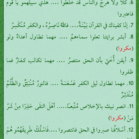
6. كلاّ ولا هرجٌ والناس قد خلطُوا …. هذي سبيلهمو يا قوم
فاعتبروا
7. إنّا كفيناك في القرآن بَـيِّـنَـةٌ…. فاللهُ نَاصِـرُهُ ، والكفر مُـنْكَسِرُ
8. أبشر برايتنا تعلوا سماءهمُ …. مهما تطاول أعداءٌ ولو
مكروا
)
(
9. أيقن أُخَيَّ بأن الحق منتصرُ …. مهما تكالب كـفارٌ فما
ظفروا
10. مهما تطاول ليل الكفر عَسْعَسَةً …. فالنورُ مُـنْبَـثِقٌ والظُّلْمُ
مُـنْدَثِـرٌ
11. انصر نبيك بالإخلاص مُـتَّبعاً….. أهْلَ التقَى حَذِرًا مِنْ شَرِّ
مكروا
مَنْ (
)
12. أسْلافُنا صبروا في الحق فانتصروا ….فَاسْلُكْ طَرِيقَهُمُو هُمْ