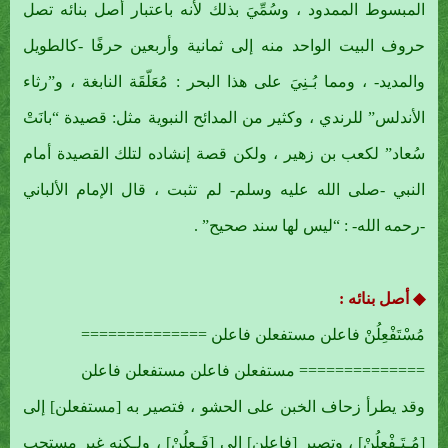
المبسوط الممدود ، وسُمِّيَ بذلك لأنه باعتبار أصل بنائه تصل
حروف البيت الواحد منه إلى ثمانية وأربعين حرفًا -كالطويل
والمديد- ، ومما بُـنِيَ على هذا البحر : مُعَلّقَة النابغة ، و”رثاء
الأندلس” للرندي ، وكثير من المدائح النبوية مثل: قصيدة “بانَتْ
سُعاد” لكعب بن زهير ، ولكن قصة إنشاده لتلك القصيدة أمام
النبي -صلى الله عليه وسلم- لم تثبت ، قال الإمام الألباني
-رحمه الله- : “ليس لها سند صحيح” .
◆ أصل بنائه :
مُسْتَفْعِلُنْ فاعلن مستفعلن فاعلن ==============
============== مستفعلن فاعلن مستفعلن فاعلن
وقد يطرأ زحاف الخبن على الحشو ، فتصير به [مستفعلن] إلى
[مُـتَـفْعِلُنْ] ، وتصير [فاعلن] إلى [فَـعِلُنْ] ، ولـكنه غير مستحب