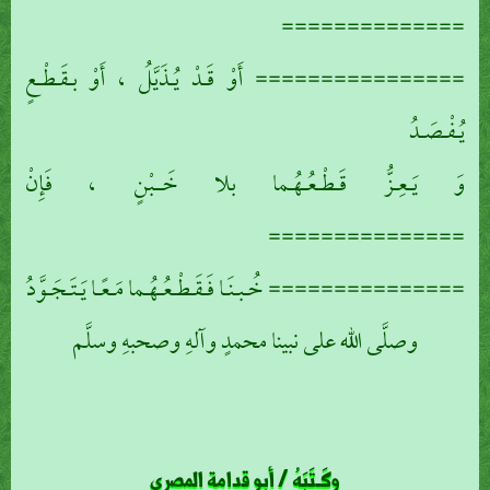
==============
================ أَوْ قَـدْ يُـذَيَّلُ ، أَوْ بـقَـطْـعٍ
يُـفْـصَـدُ
وَ يَـعِـزُّ قَـطْـعُـهُـما بلا خَــبْنٍ ، فَإِنْ
===============
=============== خُـبـنَـا فَـقَـطْـعُـهُـما مَـعًـا يَـتَـجَـوَّدُ
وصلَّى الله على نبينا محمدٍ وآلهِ وصحبهِ وسلَّم
وكَـتَبَهُ / أبو قدامة المصري