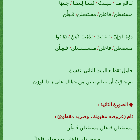
تَـاللهِ مـا
/
بَـقِـيَتْ
/
دُنْـيـا لِـصَـا
/
حِـبِهَا
مستفعلن
/
فاعلن
/
مستفعلن
/
فَـعِلُن
دَوْمًـا وَإِنْ
/
بَـقِـيَتْ
/
يَذْهَبْ كَمَنْ
/
ذَهَـبُوا
مستفعلن
/
فاعلن
/
مـسـتـفـعلن
/
فَـعِـلُن
حاول تقطيع البيت الثاني بنفسك .
ثم جَـرِّبْ أن تنظم بيتين من خيالك على هـذا الوزن .
◆ الصورة الثانية :
تام (عروضه مخبونة ، وضربه مقطوع) :
مستفعلن فاعلن مستفعلن فَـعِلُن ===========
=========== مستفـعلن فاعلن مستفعلن فاعلْ