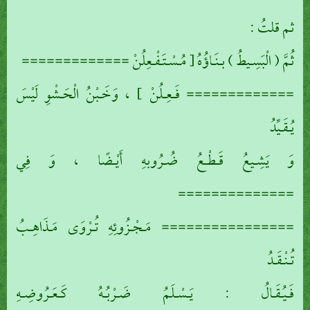
ثم قلتُ :
ثُمَّ ( الْبَسِـيطُ ) بـنَـاؤُهُ [ مُـسْـتَـفْـعِلُنْ =============
============= فَـعِـلُنْ ] ، وَخَـبْنُ الْحَـشْوِ لَيْسَ
يُـقَـيِّدُ
وَ يَشِـيعُ قَـطْـعُ ضُـرُوبهِ أَيْـضًا ، وَ فِي
==============
================ مَـجْـزُوئِهِ تُـرْوَى مَـذَاهِـبُ
تُـنْـقَـدُ
فَـيُـقَـالُ : يَـسْـلَمُ ضَـرْبُـهُ كَـعَـرُوضِـهِ