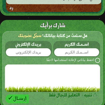
رد
شارك برأيك
هل سـئمتَ من كتابة بياناتك؟
سجِّل عضويتك
اســمـك الكريم
بريدك الإلكتروني
احفظ بياناتي لإعادة استخدامها لاحقًا.
⚠ تنبيه : التعليق للرجال فقط