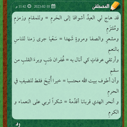
المصطفى
2023-02-10
11:42 م
قد هاج لي العيدُ أشواقا إلى الحَرمِ = وللمقامِ وزمزمٍ
ومُلتزَمِ
ومشعرٍ والصفا ومروةٍ شَهدا = سَعْيا جرى زمنا للناسِ
بالنعمِ
وأرتقي عرفاتٍ كي أنال به = غُفران ذنبٍ وبرءَ القلبِ من
سقمِ
وأن أطوف ببيت الله محتسبا = خيرا أُتِيحَ فقط للضيفِ في
الحرمِ
و أنحر الهدي قربانا أقدِّمهُ = شكراً لربي على النعماء و
الكرمِ
رد