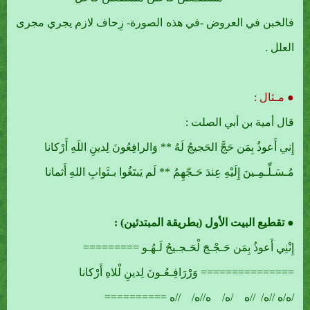
فالخبن في العروض -في هذه الصورة- زِحاف لازم يجري مجرى
العلل .
● مـثال :
قال أمية بن أبي الصلت :
إِني أَعوذُ بِمَن حَجَّ الحَجيجُ لَهُ ** وَالرافِعُونَ لِدينِ اللَهِ أَرْكانا
مُـسَـلِّـمِـينَ إِلَيْهِ عِندَ حَـجّهِمُ ** لَم يَبتَغُوا بـثَوابِ اللهِ أَثمانا
● تقطيع البيت الأول (بطريقة المبتدئين) :
إِنْنِي أَعوذُ بِمَن حَـجْـجَ لْحَـجـيجُ لَـهُـو =========
=============== وَرْرَافِـعُـونَ لِدينِ لْلاهِ أَرْكانا
/ه/ه //ه/ //ه /ه/ ه//ه/ //ه ==========