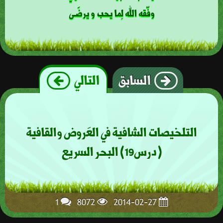
وفّقه الله لِما يحب و يرضَـى
السابق
التالي
التلخيصات الشافية في العَروض والقافية
(درس19) البحر السريع
1
8072
2014-02-27