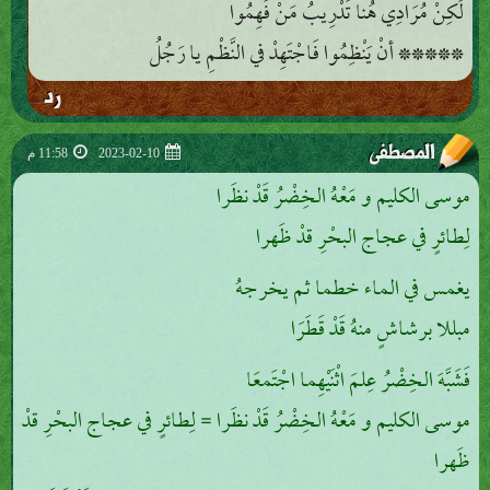
لَكِنْ مُرَادِي هُنا تَدْرِيبُ مَنْ فَهِمُوا
***** أنْ يَنْظِمُوا فَاجْتَهِدْ في النَّظْمِ يا رَجُلُ
رد
المصطفى
2023-02-10
11:58 م
موسى الكليم و مَعْهُ الخِضْرُ قَدْ نظَرا
لِطائرٍ في عجاج البحْرِ قدْ ظَهرا
يغمس في الماء خطما ثم يخرجهُ
مبللا برشاشٍ منهُ قَدْ قَطَرَا
فَشَبَّهَ الخِضْرُ عِلمَ اثْنَيْهِما اجْتَمعَا
موسى الكليم و مَعْهُ الخِضْرُ قَدْ نظَرا = لِطائرٍ في عجاج البحْرِ قدْ
ظَهرا