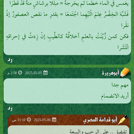
يغمس في الماء خطما ثم يخرجهُ = مبللا برشاشٍ منهُ قَدْ قَطَرَا
فَشَبَّهَ الخِضْرُ عِلمَ اثْنَيْهِما اجْتَمعَا = بقدرِ ما نقص العصفورُ إذْ
نقَرا
فكن كمن زُيِّنَتْ بالعلمِ أخلاقُهُ كالطِّيبِ إنْ زِدتَّ في إحراقهِ
انْتَشَرا
رد
أبوهريرة
2025-05-05
2:58 م
مهم جدا
أريد الانضمام
رد
أبو قدامة المصري
2025-05-06
11:10 ص
تفضل .. على الرحب والسعة