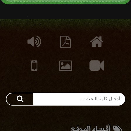
أقـسـام المـوقـع