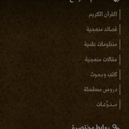
القرآن الكريم
قصائد منهجية
منظومات علمية
مقالات منهجية
كتب و بحوث
دروس مسلسلة
مــنـوَّعـات
روابط مختصـرة