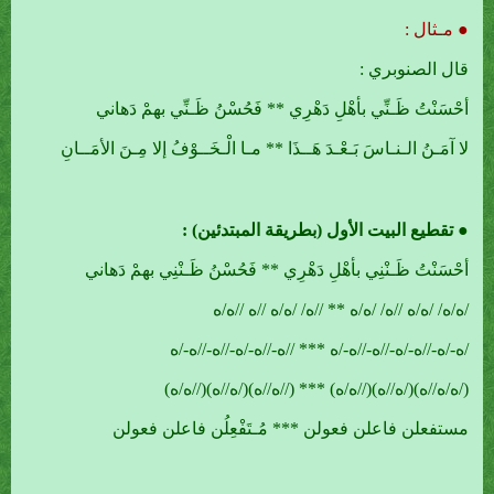
● مـثال :
قال الصنوبري :
أحْسَنْتُ ظَـنِّي بأهْلِ دَهْرِي ** فَحُسْنُ ظَـنِّي بهمْ دَهاني
لا آمَـنُ الـنـاسَ بَـعْـدَ هَــذَا ** مـا الْـخَــوْفُ إلا مِـنَ الأمَــانِ
● تقطيع البيت الأول (بطريقة المبتدئين) :
أحْسَنْتُ ظَـنْنِي بأهْلِ دَهْرِي ** فَحُسْنُ ظَـنْنِي بهمْ دَهاني
/ه/ه/ /ه/ه //ه/ /ه/ه ** //ه/ /ه/ه //ه //ه/ه
/ه-/ه-//ه-/ه-//ه-//ه-/ه *** //ه-//ه-/ه-//ه-//ه-/ه
(/ه/ه//ه)(/ه//ه)(//ه/ه) *** (//ه//ه)(/ه//ه)(//ه/ه)
مستفعلن فاعلن فعولن *** مُـتَفْعِلُن فاعلن فعولن