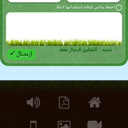
احفظ بياناتي لإعادة استخدامها لاحقًا.
⚠ تنبيه : التعليق للرجال فقط