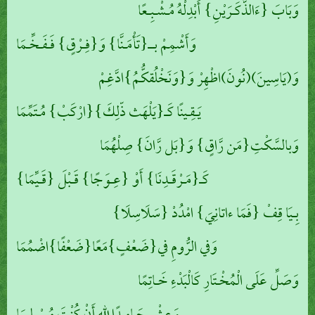
وَبَابَ {ءَالذَّكَـرَيْنِ} أَبْدِلْهُ مُـشْـبِـعًا
وَأَشْمِمْ بــ{تَأْمَـنَّا} وَ{فِـرْقٍ} فَـفَـخِّـمَا
وَ(يَاسِينَ)(نُونَ)اظْهِرْ وَ{وَنَخْلُقكُّمُ}ادَّغِمْ
يَـقِـينًا كَـ{يَلْهَث ذّلِكَ}{ارْكَبْ} مُـتَمِّمَا
وَبالسَّكْتِ{مَن رَّاقٍ} وَ{بَل رَّانَ} صِلْهُمَا
كَـ{مَـرْقَـدِنَا} أَوْ {عِـوَجًا} قَـبْلَ {قَـيِّمَا}
بِـيَا قِفْ {فَمَا ءاتانِيَ} امْدُدْ {سَلَاسِلَا}
وَفي الرُّومِ في{ضَعْفٍ}مَعًا{ضَعْفًا}اضْمُمَا
وَصَلِّ عَلَى الْمُخْـتَارِ كَالْبَدْءِ خَـاتِمًا