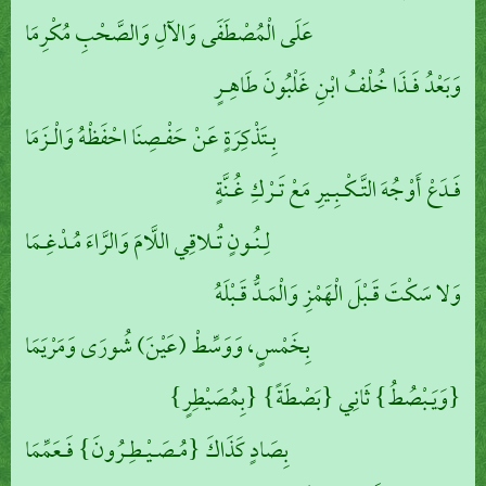
عَلَى الْمُصْطَفَى وَالآلِ وَالصَّحْبِ مُكْرِمَا
وَبَعْدُ فَـذَا خُلْفُ ابْنِ غَلْبُونَ طَاهِـرٍ
بِـتَذْكِرَةٍ عَنْ حَفْـصِنَا احْفَظْهُ وَالْـزَمَا
فَـدَعْ أَوْجُهَ التَّـكْـبِـيرِ مَعْ تَـرْكِ غُـنَّةٍ
لِـنُـونٍ تُـلاقِي اللَّامَ وَالرَّاءَ مُـدْغِـمَا
وَلا سَكْتَ قَـبْلَ الْهَمْزِ وَالْمَـدُّ قَـبْلَهُ
بِخَمْسٍ، وَوَسِّطْ (عَيْنَ) شُورَى وَمَرْيَمَا
{وَيَـبْصُطُ} ثَانِي {بَصْطَةً} {بِمُصَيْطِرٍ}
بِصَادٍ كَذَاكَ {مُـصَـيْـطِـرُونَ} فَـعَمِّمَا