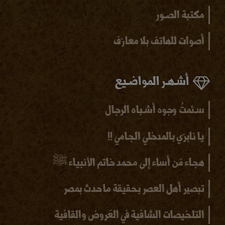
مكتبة الصـور
أصوات للهاتف بلا
معازف
أشـهـر المواضـيع
سـئمتُ وجوه أشـباه الرجال
يا نابزي بالمدخلي الجامي !!
هجاء مَن أساء إلى محمد خاتم الأنبياء ﷺ
تبصير أهل العصر بحقيقة ما حدث بمصر
التلخيصات الشافية في العَروض والقافية