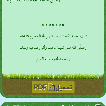
وَعِشْ حَـامِـدًا للهِ أَنْ كُنْتَ مُـسْـلِـمَا
* * * * * * *
تمت بحمد الله منتصف شهر الله المحرم 1429هـ
وصلَّى الله على نبينا محمد وآلهِ وصحبهِ وسلَّم
والحمد لله رب العالمين
تحميل
PDF