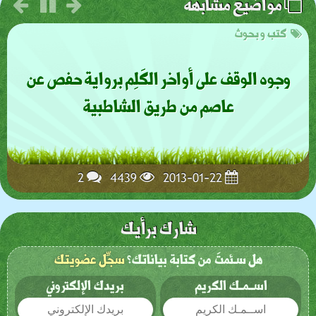
مواضيع مشابهة
كتب و بحوث
وجوه الوقف على أواخر الكَلِم برواية حفص عن
عاصم من طريق الشاطبية
2
4439
2013-01-22
شارك برأيك
هل سـئمتَ من كتابة بياناتك؟
سجِّل عضويتك
اســمـك الكريم
بريدك الإلكتروني