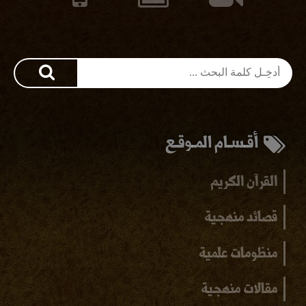
أقـسـام المـوقـع
القرآن الكريم
قصائد منهجية
منظومات علمية
مقالات منهجية