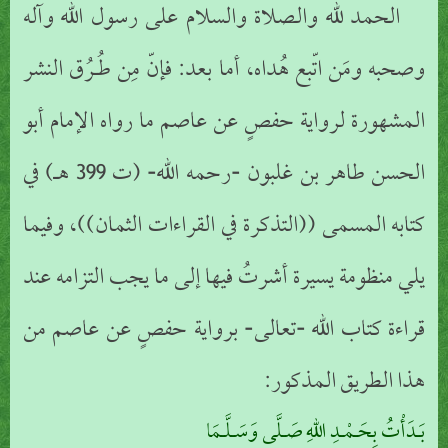
الحمد لله والصلاة والسلام على رسول الله وآله
وصحبه ومَن اتّبع هُداه، أما بعد: فإنّ مِن طُـرُق النشر
المشهورة لرواية حفصٍ عن عاصم ما رواه الإمام أبو
الحسن طاهر بن غلبون -رحمه الله- (ت 399 هـ) في
كتابه المسمى ((التذكرة في القراءات الثمان))، وفيما
يلي منظومة يسيرة أشرتُ فيها إلى ما يجب التزامه عند
قراءة كتاب الله -تعالى- برواية حفصٍ عن عاصم من
هذا الطريق المذكور:
بَـدَأْتُ بِحَـمْـدِ اللهِ صَـلَّى وَسَـلَّـمَا