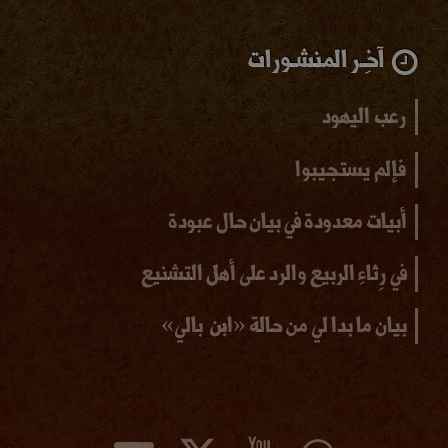
آخِـر المنشـورات
رعب اليهود
فإلم يستجيبوا
أبيات معدودة في بيان حال عبودة
في رِثاءِ الربيع والرد على أهل التشنيع
بيان ما بدا لي من حالة «ابن بالي»