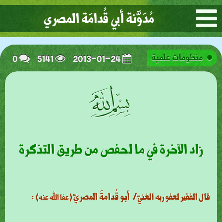
مُدَوَّنة أبي قُدامَة المصري
0
5141
2013-01-24
منظومات علمية
ﭗ
زاد الآخرة في ما لحفص من طريق التذكرة
أبو قُدامةَ المصريّ
:
قال الفقير لعفو ربه الغنيّ/
(عفا الله عنه)