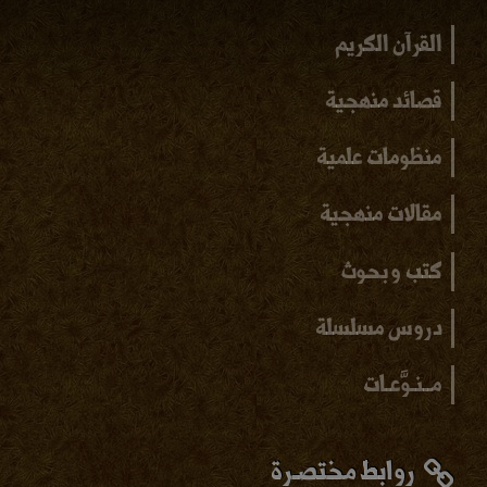
القرآن الكريم
قصائد منهجية
منظومات علمية
مقالات منهجية
كتب و بحوث
دروس مسلسلة
مــنـوَّعـات
روابط مختصـرة