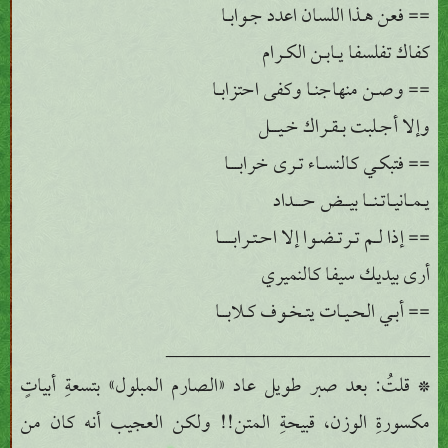
== فعن هـذا اللسان اعدد جـوابـا
كفاك تفلسفا يـابـن الكـرام
== وصـن منهاجنـا وكفى احتزابـا
وإلا أجـلبت بـقـراك خـيـــل
== فتبكـي كالنسـاء تـرى خرابـــا
يـمـانيـاتـنــا بيــض حـــداد
== إذا لـم تـرتـضـوا إلا احـتـرابــــا
أرى بيديك سيفا كالنميري
== أبـي الحـيـات يتـخـوف كـلابــا
________________________
* قلتُ: بعد صبر طويل عاد «الصارم المبلول» بتسعةِ أبياتٍ
مكسورةِ الوزن، قبيحةِ المتن!! ولكن العجيب أنه كان من