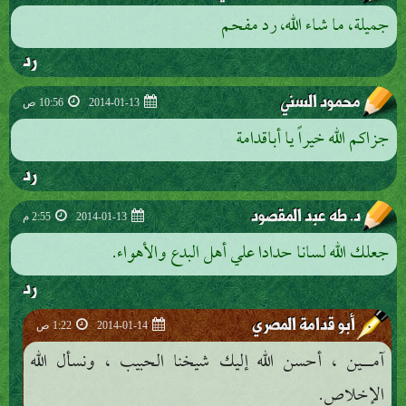
جميلة، ما شاء الله، رد مفحم
رد
محمود السني
2014-01-13
10:56 ص
جزاكم الله خيراً يا أباقدامة
رد
د. طه عبد المقصود
2014-01-13
2:55 م
جعلك الله لسانا حدادا علي أهل البدع والأهواء.
رد
أبو قدامة المصري
2014-01-14
1:22 ص
آمــــين ، أحسن الله إليك شيخنا الحبيب ، ونسأل الله
الإخلاص.