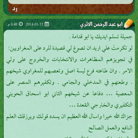
رد
ابو عبد الرحمن الاثري
2014-01-13
6:48 م
جميلة تسلم ايديك يا ابو قدامة .
لو تكرمتَ علي اريد ان تصوغ لي قصيدة للرد على المغراويين:
في تجويزهم المظاهرات والانتخابات والخروج على ولي
الامر . وان طاعته فرع ليسة اصل وتعصبهم للمغراوي شيخهم
. وطعنهم في المدخلي والجامي . وتكفيرهم المصر على
المعصية … دفاعا عن شيخهم الثاني ابو اسحاق الحويني
التكفيري والخارجي القعدة …
جزاك الله خيرا واسال الله العظيم ان يسدد قولك ويرزقك العلم
النافع والعمل الصالح