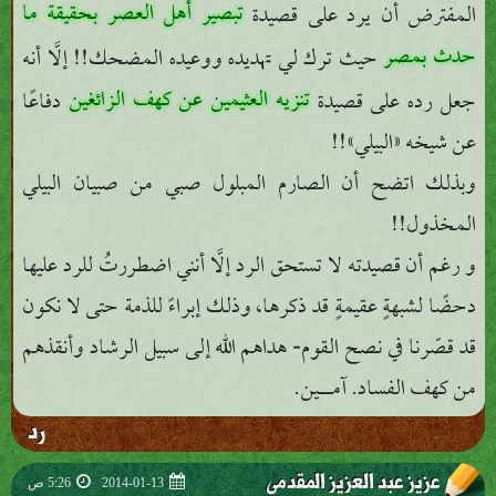
تبصير أهل العصر بحقيقة ما
المفترض أن يرد على قصيدة
حدث بمصر
حيث ترك لي تهديده ووعيده المضحك!! إلَّا أنه
تنزيه العثيمين عن كهف الزائغين
جعل رده على قصيدة
دفاعًا
عن شيخه «البيلي»!!
وبذلك اتضح أن الصارم المبلول صبي من صبيان البيلي
المخذول!!
و رغم أن قصيدته لا تستحق الرد إلَّا أنني اضطررتُ للرد عليها
دحضًا لشبهةٍ عقيمةٍ قد ذكرها، وذلك إبراءً للذمة حتى لا نكون
قد قصّرنا في نصح القوم- هداهم الله إلى سبيل الرشاد وأنقذهم
من كهف الفساد. آمــــين.
رد
عزيز عبد العزيز المقدمي
2014-01-13
5:26 ص