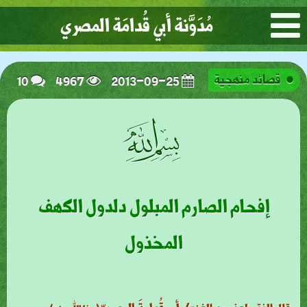
مُدَوَّنة أبي قُدامَة المصري
10
4967
2013-09-25
قصائد منهجية
ﭗ
إفحام الصارم المبلول دلدول الكهف
المخذول