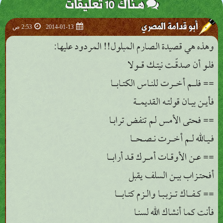
هـناك 10 تعليقات
أبو قدامة المصري
2014-01-13
2:53 ص
وهذه هي قصيدة الصارم المبلول!! المردود عليها:
فلـو أن صدقّـت نيتـك قــولا
== فلــم أخــرت للنـاس الكتـابــا
فأيـن بيـان قولتـه القديمــة
== فحتى الأمس لم تنفض ترابـا
فـيـالله لـم أخــرت نـصـحــا
== عـن الأوقـات أمــرك قـد أرابــا
أفحتـزاب بيـن السلف يقبل
== كـفــاك تــزبـبـا والـزم كتـابـــا
فأنت كما أنشاك الله لسنـا