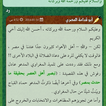
والسلام عليكم ورحمة الله وبركاته
رد
أبو قدامة المصري
2014-01-14
4:52 ص
وعليكم السلام ورحمة الله وبركاته ، أحسن الله إليك أخي
الكريم
لكن – واللهِ – أهل الأهواء كثيرون جدًا عندنا في مصر ،
فالوقت لا يكفي للرد على دعاة الضلالة في البلاد الأخرى !!
ومع ذلك فقد رددت على تلميذ المغراوي المدعو عادل
تبصير أهل العصر بحقيقة ما
رفوش في هذه القصيدة : (
حدث بمصر
) وفي آخرها أيضًا ذكرتُ المدعو حماد القباج
وبيّنتُ شيئًا من حال المغراوي .
وأما عن تجويزهم المظاهرات والانتخابات والخروج على