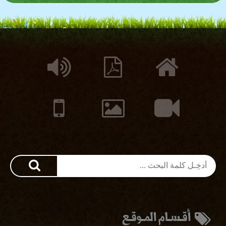
أقـسـام المـوقـع