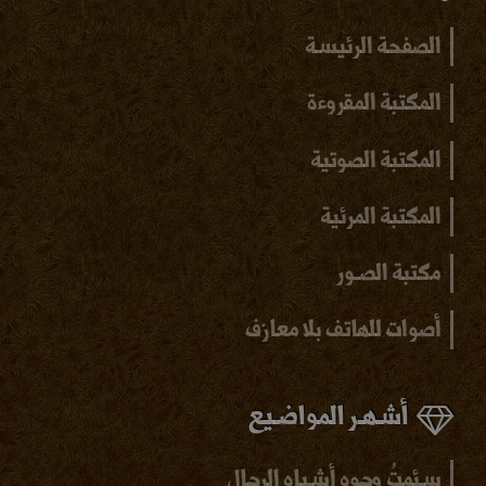
الصفحة الرئيسـة
المكتبة المقروءة
المكتبة الصوتية
المكتبة المرئية
مكتبة الصـور
أصوات للهاتف بلا
معازف
أشـهـر المواضـيع
سـئمتُ وجوه أشـباه الرجال