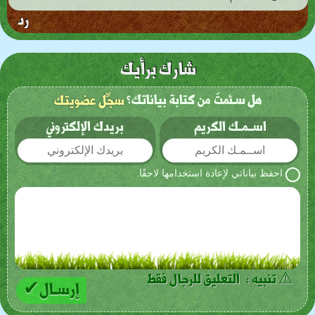
رد
شارك برأيك
هل سـئمتَ من كتابة بياناتك؟
سجِّل عضويتك
اســمـك الكريم
بريدك الإلكتروني
احفظ بياناتي لإعادة استخدامها لاحقًا.
⚠ تنبيه : التعليق للرجال فقط