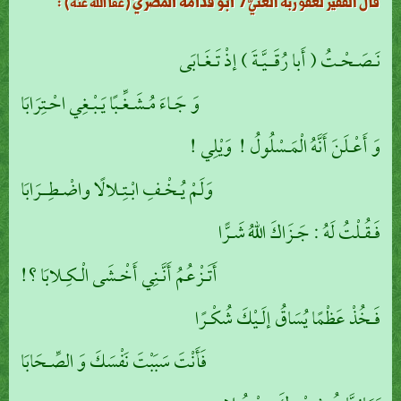
أبو قُدامةَ المصريّ
:
قال الفقير لعفو ربه الغنيّ/
(عفا الله عنه)
نَـصَـحْـتُ ( أَبا رُقَــيَّـةَ ) إذْ تَـغَـابَى
وَ جَـاءَ مُـشَـغِّـبًا يَـبْـغِي احْـتِرَابَا
وَ أَعْـلَنَ أَنَّهُ الْمَـسْلُولُ ! وَيْلِي !
وَلَمْ يُـخْـفِ ابْـتِـلالًا واضْـطِــرَابَا
فَـقُـلْتُ لَهُ : جَـزَاكَ اللهُ شَـرًّا
أَتَـزْعُمُ أَنَّـنِي أَخْـشَى الْـكِـلابَا ؟!
فَـخُذْ عَظْمًا يُسَاقُ إلَـيْكَ شُكْـرًا
فَأَنْتَ سَبَبْتَ نَفْسَكَ وَ الصِّـحَابَا