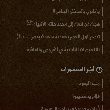
يا نابزي بالمدخلي الجامي !!
هجاء مَن أساء إلى محمد خاتم الأنبياء ﷺ
تبصير أهل العصر بحقيقة ما حدث بمصر 🇪🇬
التلخيصات الشافية في العَروض والقافية
آخِـر المنشـورات
رعب اليهود
فإلم يستجيبوا
أبيات معدودة في بيان حال عبودة