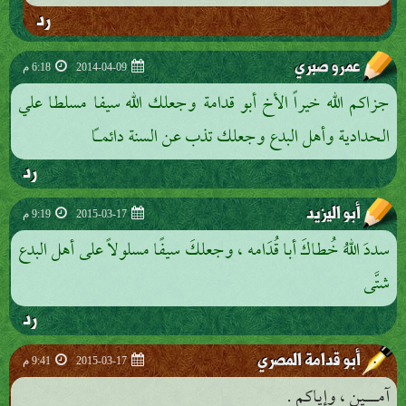
رد
عمرو صبري
2014-04-09
6:18 م
جزاكم الله خيراً الأخ أبو قدامة وجعلك الله سيفا مسلطا علي
الحدادية وأهل البدع وجعلك تذب عن السنة دائماً
رد
أبو اليزيد
2015-03-17
9:19 م
سددَ اللهُ خُطاكَ أبا قُدَامه ، وجعلكَ سيفًا مسلولاً على أهل البدع
شتَّى
رد
أبو قدامة المصري
2015-03-17
9:41 م
آمـــــين ، وإياكم .