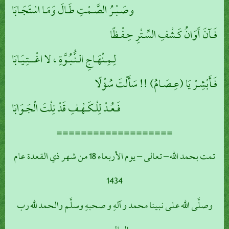
وصَـبْـرُ الصَّـمْتِ طَـالَ وَمَـا اسْتَجَـابَا
فَـآنَ أَوَانُ كَـشْفِ السِّـتْرِ حِـفْـظًا
لِـمِـنْهَـاجِ الـنُّـبُـوَّةِ ، لا اغْـــتِـيَـابَا
فَـأَبْشِـرْ يَا (عِـصَـامُ) !! سَأَلْتَ سُؤْلًا
فَـعُـدْ لِلْـكَـهْـفِ قَدْ نِلْتَ الْجَـوَابَا
===================
تمت بحمد الله – تعالى – يوم الأربعاء 18 من شهر ذي القعدة عام
1434
وصلَّى الله على نبينا محمد و آلهِ و صحبهِ وسلَّم والحمد لله رب