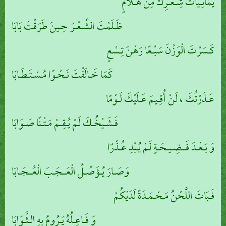
يَمَانِـيَّاتُ شِـعْـرِكَ مِنْ هُـلامٍ
ظَـلَمْتَ الشِّـعْـرَ حِـينَ طَرَقْتَ بَابَا
كَـسَرْتَ الْوَزْنَ سَبْـعًا رَهْنَ تِـسْعٍ
كَمَا خَـالَفْتَ نَـحْـوًا مُـسْـتَـطَـابَا
عَـذَرْتُكَ ، لَنْ أُقِـيمَ عَـلَيْكَ لَـوْمًا
فَـشَـيْخُـكَ لَمْ يُـقِـمْ مَـتْـنًا صَـوَابَا
وَ بَـعْـدَ فَــضِـيـحَـةٍ لَمْ يُـبْدِ عُـذْرًا
وَصَـارَ يُـؤَصِّـلُ الْعَــجَـبَ الْعُــجَـابَا
فَـبَاتَ اللَّحْنُ مَـحْـمَـدَةً لَدَيْكُمْ
وَ فَـاعِـلُهُ يَـرُومُ بهِ الـثَّـوَابَا