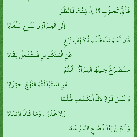
فَـأَيُّ تَـحَـزُّبٍ ؟! إنْ شِئْتَ فَـانْـظُـرْ
إلَى الْمِــرْآةِ وَ انْـتَـزِعِ الـنِّـقَـابَا
فَإنْ أَعْـمَـتْكَ ظُـلْـمَـةُ كَـهْفِ زَيْغٍ
عَنِ الْمَـنْكُـوسِ فَـلْـتُـشْعِلْ ثِـقَـابَا
سَـتَـصْـرُخُ حِــينَهَا الْمِـرْآةُ : أَنْـتُمْ
مَنِ اسْـتَـبْدَلْـتُمُ النَّهْجَ احْـتِـزَابَا
وَ لَـيْسَ قَـرَارُ دَكِّ الْـكَـهْـفِ ظُـلْـمًا
وَلا غَـدْرًا ، وَمَـا كَـانَ ارْتِـيَـابَا
وَ لَـكِـنْ بَعْدَ نُـصْـحِ السِّـرِّ عَامًا