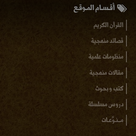
أقـسـام المـوقـع
القرآن الكريم
قصائد منهجية
منظومات علمية
مقالات منهجية
كتب و بحوث
دروس مسلسلة
مــنـوَّعـات