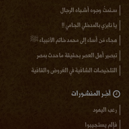
سـئمتُ وجوه أشـباه الرجال
يا نابزي بالمدخلي الجامي !!
هجاء مَن أساء إلى محمد خاتم الأنبياء ﷺ
تبصير أهل العصر بحقيقة ما حدث بمصر
التلخيصات الشافية في العَروض والقافية
آخِـر المنشـورات
رعب اليهود
فإلم يستجيبوا