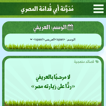
مُدَوَّنة أبي قُدامَة المصري
الوسم:
العريفي
قصائد منهجية
لا مرحـبًا بالعريفي
«ردًّا على زيارته مصر»