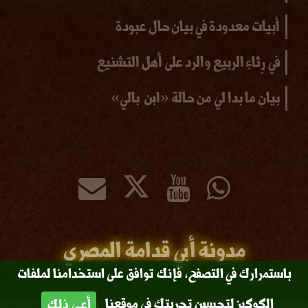
أبيات معدودة في بيان حال عبودة
في رِثاءِ الربيع والرد على أهل التشنيع
بيان ما بدا لي من حالة «ابن بالي»
مدونة أبي قدامة المصري
باستمرارك في التصفح، فإنك توافق على استخدامنا لملفات
الكوكيز لتحسين تجربتك في موقعنا
أعـي ذلك