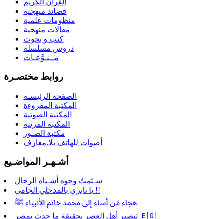
القرآن الكريم
قصائد منهجية
منظومات علمية
مقالات منهجية
كتب و بحوث
دروس مسلسلة
مــنـوَّعـات
روابط مختصـرة
الصفحة الرئيسـة
المكتبة المقروءة
المكتبة الصوتية
المكتبة المرئية
مكتبة الصـور
أصوات للهاتف بلا
.
معازف
أشـهـر المواضـيع
سـئمتُ وجوه أشـباه الرجال
يا نابزي بالمدخلي الجامي !!
هجاء مَن أساء إلى محمد خاتم الأنبياء ﷺ
تبصير أهل العصر بحقيقة ما حدث بمصر 🇪🇬