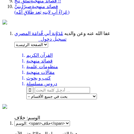
تملَّق تنجُ !!
قصائد منهجية
قصائد منهجية
صبرًا بنيَّ
(عَزاءُ أَبٍ لابنهِ بَعد طَلاقِ أُمِّه)
عفا الله عنه وعن والديه
مُدَوَّنة أبي قُدامَة المصري
تسجيل دخول
القرآن الكريم
قصائد منهجية
منظومات علمية
مقالات منهجية
كتب و بحوث
دروس مسلسلة
الوسم:
خلاف
هـذا القسم ما زال خاليًا حتى الآن .