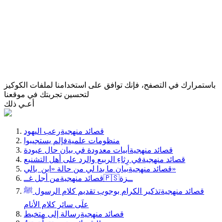
باستمرارك في التصفح، فإنك توافق على استخدامنا لملفات الكوكيز
لتحسين تجربتك في موقعنا
أعـي ذلك
قصائد منهجية
رعب اليهود
منظومات علمية
فإلم يستجيبوا
قصائد منهجية
أبيات معدودة في بيان حال عبودة
قصائد منهجية
في رِثاءِ الربيع والرد على أهل التشنيع
بيان ما بدا لي من حالة «ابن بالي»
قصائد منهجية
من أجل غــ🇵🇸ــزة
قصائد منهجية
قصائد منهجية
تذكير الكرام بوجوب تقديم كلام الرسول ﷺ
علَى سائر كلام الأنام
قصائد منهجية
رسالة إلى متخبط