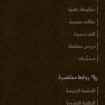
منظومات علمية
مقالات منهجية
كتب و بحوث
دروس مسلسلة
مــنـوَّعـات
روابط مختصـرة
الصفحة الرئيسـة
المكتبة المقروءة