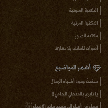
المكتبة الصوتية
المكتبة المرئية
مكتبة الصـور
أصوات للهاتف بلا
معازف
أشـهـر المواضـيع
سـئمتُ وجوه أشـباه الرجال
يا نابزي بالمدخلي الجامي !!
هجاء مَن أساء إلى محمد خاتم الأنبياء ﷺ