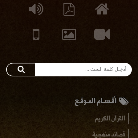
أقـسـام المـوقـع
القرآن الكريم
قصائد منهجية