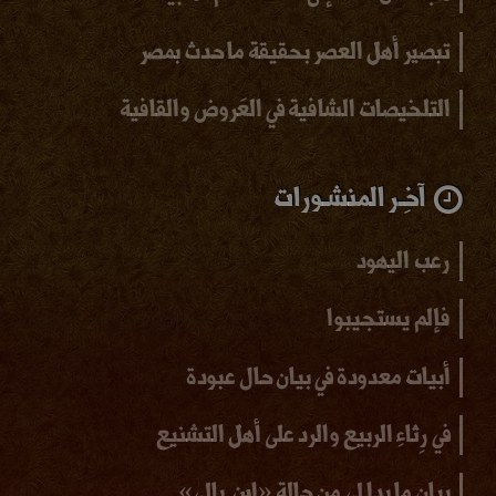
تبصير أهل العصر بحقيقة ما حدث بمصر
التلخيصات الشافية في العَروض والقافية
آخِـر المنشـورات
رعب اليهود
فإلم يستجيبوا
أبيات معدودة في بيان حال عبودة
في رِثاءِ الربيع والرد على أهل التشنيع
بيان ما بدا لي من حالة «ابن بالي»