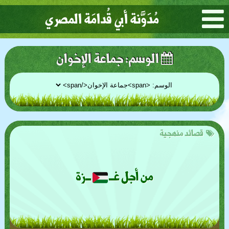
مُدَوَّنة أبي قُدامَة المصري
الوسم:
جماعة الإخوان
قصائد منهجية
من أجل غــ
ــزة