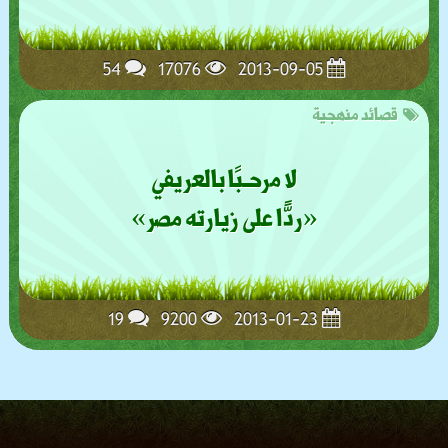
54
17076
2013-09-05
قصائد منهجية
لا مرحـبًا بالعريفي
«ردًّا على زيارته مصر»
19
9200
2013-01-23