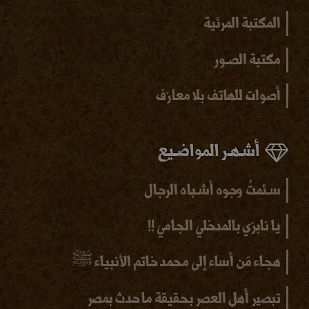
المكتبة المرئية
مكتبة الصـور
أصوات للهاتف بلا
معازف
أشـهـر المواضـيع
سـئمتُ وجوه أشـباه الرجال
يا نابزي بالمدخلي الجامي !!
هجاء مَن أساء إلى محمد خاتم الأنبياء ﷺ
تبصير أهل العصر بحقيقة ما حدث بمصر