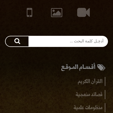
أقـسـام المـوقـع
القرآن الكريم
قصائد منهجية
منظومات علمية